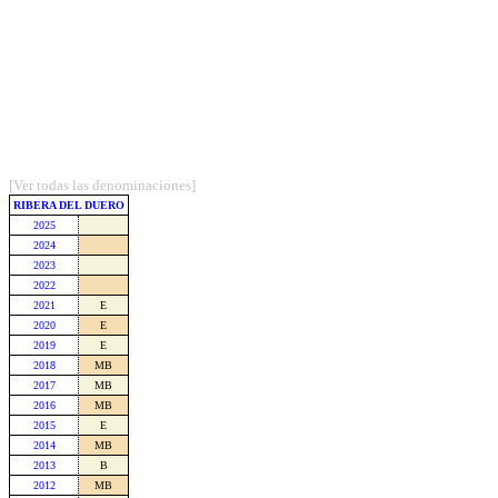
[Ver todas las denominaciones]
RIBERA DEL DUERO
2025
2024
2023
2022
2021
E
2020
E
2019
E
2018
MB
2017
MB
2016
MB
2015
E
2014
MB
2013
B
2012
MB