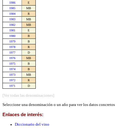
1986
E
1985
MB
1984
R
1983
MB
1982
MB
1981
E
1980
B
1979
B
1978
R
1977
D
1976
MB
1975
B
1974
B
1973
MB
1972
R
1971
D
[Ver todas las denominaciones]
Seleccione una denominación o un año para ver los datos concretos
Enlaces de interés:
Diccionario del vino