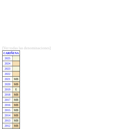
[Ver todas las denominaciones]
CARIÑENA
2025
2024
2023
2022
2021
MB
2020
MB
2019
E
2018
MB
2017
MB
2016
MB
2015
MB
2014
MB
2013
MB
2012
MB