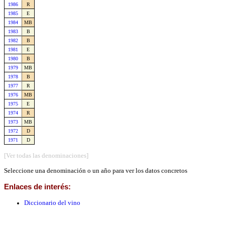
1986
R
1985
E
1984
MB
1983
B
1982
B
1981
E
1980
B
1979
MB
1978
B
1977
R
1976
MB
1975
E
1974
R
1973
MB
1972
D
1971
D
[Ver todas las denominaciones]
Seleccione una denominación o un año para ver los datos concretos
Enlaces de interés:
Diccionario del vino