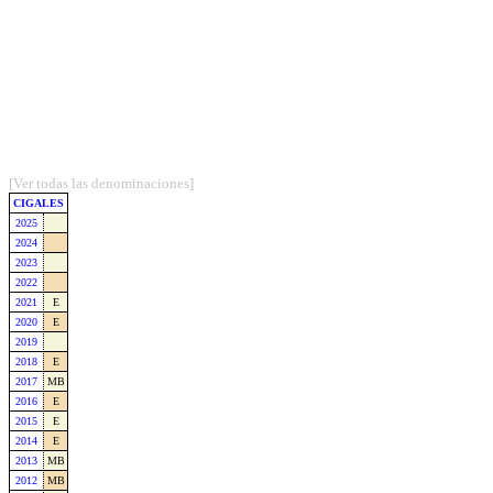
[Ver todas las denominaciones]
CIGALES
2025
2024
2023
2022
2021
E
2020
E
2019
2018
E
2017
MB
2016
E
2015
E
2014
E
2013
MB
2012
MB