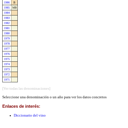
1986
B
1985
MB
1984
1983
1982
1981
1980
1979
1978
1977
1976
1975
1974
1973
1972
1971
[Ver todas las denominaciones]
Seleccione una denominación o un año para ver los datos concretos
Enlaces de interés:
Diccionario del vino