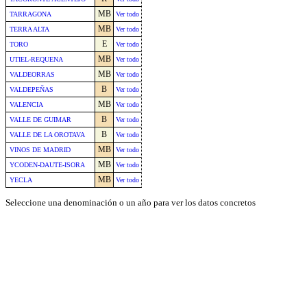
MB
TARRAGONA
Ver todo
MB
TERRA ALTA
Ver todo
E
TORO
Ver todo
MB
UTIEL-REQUENA
Ver todo
MB
VALDEORRAS
Ver todo
B
VALDEPEÑAS
Ver todo
MB
VALENCIA
Ver todo
B
VALLE DE GUIMAR
Ver todo
B
VALLE DE LA OROTAVA
Ver todo
MB
VINOS DE MADRID
Ver todo
MB
YCODEN-DAUTE-ISORA
Ver todo
MB
YECLA
Ver todo
Seleccione una denominación o un año para ver los datos concretos