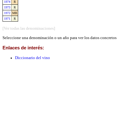
1974
R
1973
R
1972
MB
1971
R
[Ver todas las denominaciones]
Seleccione una denominación o un año para ver los datos concretos
Enlaces de interés:
Diccionario del vino