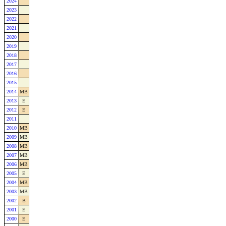
2024
2023
2022
2021
2020
2019
2018
2017
2016
2015
2014
MB
2013
E
2012
E
2011
2010
MB
2009
MB
2008
MB
2007
MB
2006
MB
2005
E
2004
MB
2003
MB
2002
B
2001
E
2000
E