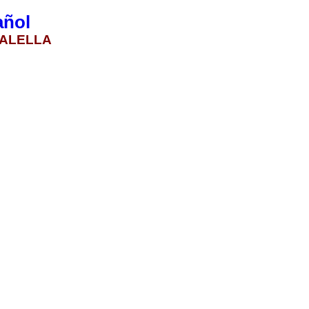
añol
n ALELLA