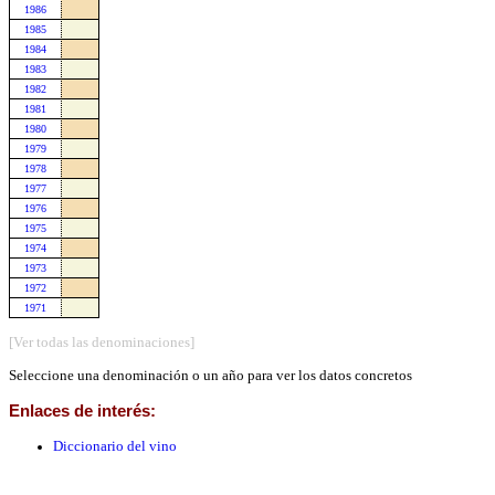
1986
1985
1984
1983
1982
1981
1980
1979
1978
1977
1976
1975
1974
1973
1972
1971
[Ver todas las denominaciones]
Seleccione una denominación o un año para ver los datos concretos
Enlaces de interés:
Diccionario del vino