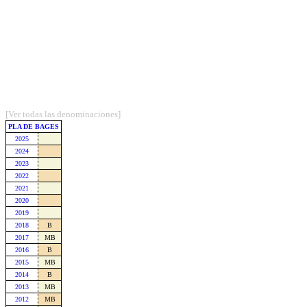
[Ver todas las denominaciones]
PLA DE BAGES
2025
2024
2023
2022
2021
2020
2019
2018
B
2017
MB
2016
B
2015
MB
2014
B
2013
MB
2012
MB