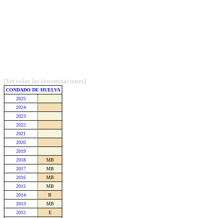
[Ver todas las denominaciones]
CONDADO DE HUELVA
2025
2024
2023
2022
2021
2020
2019
2018
MB
2017
MB
2016
MB
2015
MB
2014
B
2013
MB
2012
E