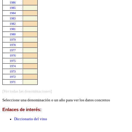
1986
1985
1984
1983
1982
1981
1980
1979
1978
1977
1976
1975
1974
1973
1972
1971
[Ver todas las denominaciones]
Seleccione una denominación o un año para ver los datos concretos
Enlaces de interés:
Diccionario del vino