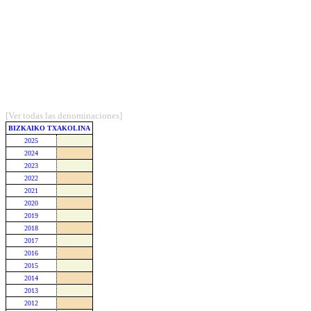
[Ver todas las denominaciones]
BIZKAIKO TXAKOLINA
2025
2024
2023
2022
2021
2020
2019
2018
2017
2016
2015
2014
2013
2012